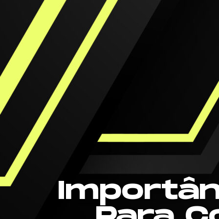
Importân
Para C