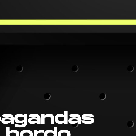
pagandas
 bordo