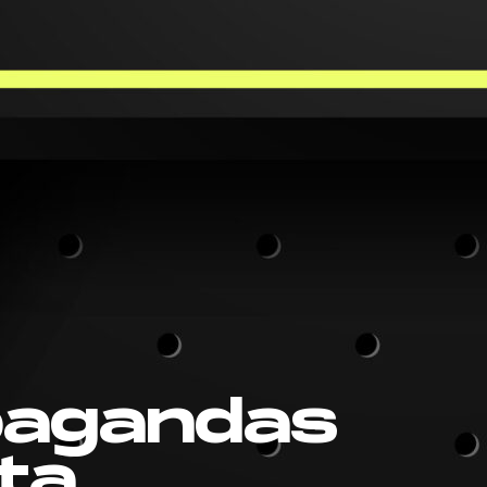
pagandas
ta