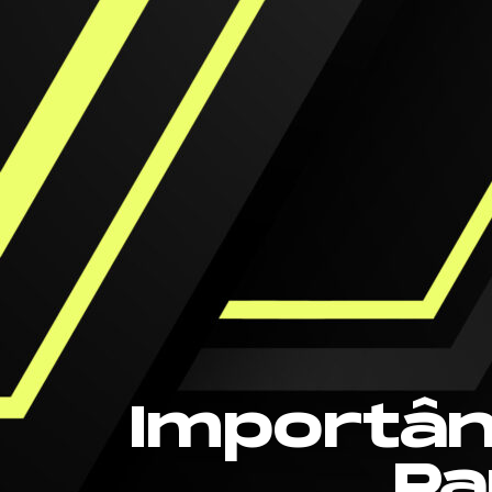
Importân
Pa