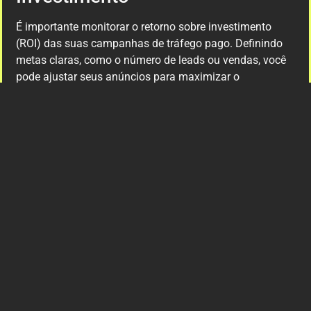
É importante monitorar o retorno sobre investimento
(ROI) das suas campanhas de tráfego pago. Definindo
metas claras, como o número de leads ou vendas, você
pode ajustar seus anúncios para maximizar o
rendimento do seu investimento.
Por isso, entender o tráfego pago é crucial para qualquer
salão de beleza que deseja expandir sua clientela e
melhorar a visibilidade online.
Quais plataformas usar para
anúncios
Existem diversas
plataformas
disponíveis para anúncios
de tráfego pago, cada uma com suas particularidades. A
escolha da plataforma ideal depende do seu público-
alvo e dos objetivos da sua campanha.